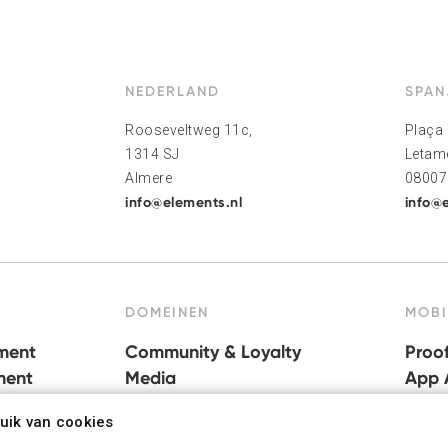
NEDERLAND
SPAN
Rooseveltweg 11c,
Plaça 
1314 SJ
Letame
Almere
08007
info@elements.nl
info@e
DOMEINEN
MOBI
ment
Community & Loyalty
Proo
ment
Media
App A
Location-based services
App 
uik van cookies
Connected apps
Tech