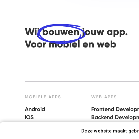
Wij
bouwen
jouw app.
Voor mobiel en web
MOBIELE APPS
WEB APPS
Android
Frontend Develop
iOS
Backend Develop
React Native
Deze website maakt gebr
Podwalk app