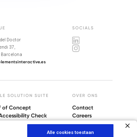
JE
SOCIALS
del Doctor
ndi 37,
 Barcelona
lementsinteractive.es
LE SOLUTION SUITE
OVER ONS
f of Concept
Contact
ccessibility Check
Careers
Security Check
Blog
 Stack Upgrade
Downloads
Alle cookies toestaan