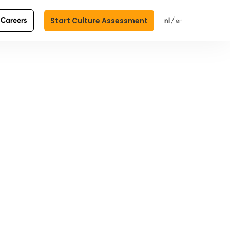
Start Culture Assessment
Careers
/
nl
en