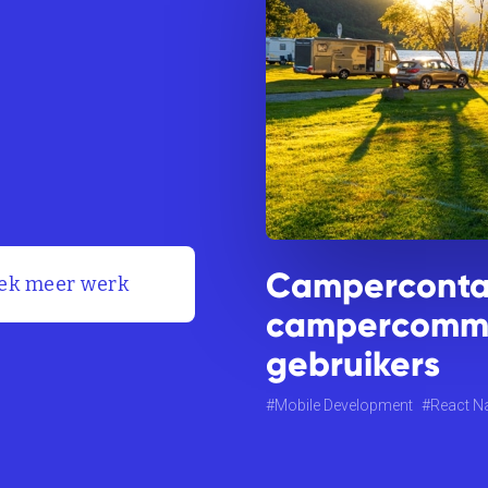
Camperconta
ek meer werk
campercommu
gebruikers
Mobile Development
React Na