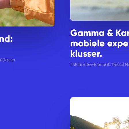
Gamma & Karw
nd:
mobiele expe
klusser.
l Design
Mobile Development
React Na