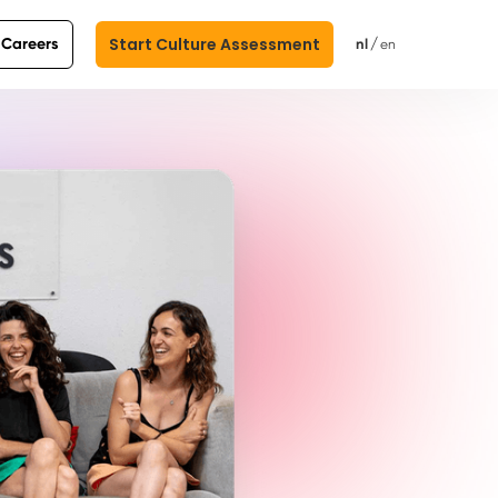
Start Culture Assessment
Careers
/
nl
en