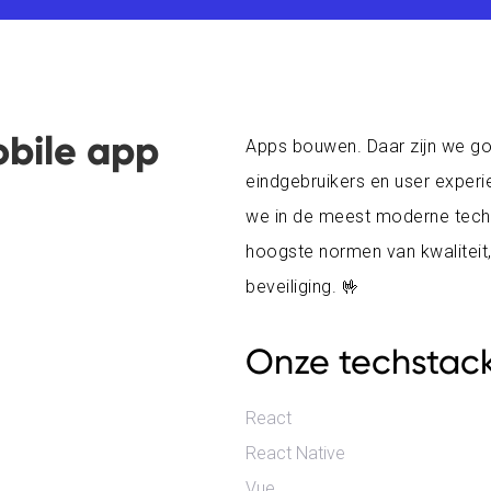
obile app
Apps bouwen. Daar zijn we goe
eindgebruikers en user exper
we in de meest moderne tech
hoogste normen van kwaliteit,
beveiliging. 🤟
Onze techstac
React
React Native
Vue