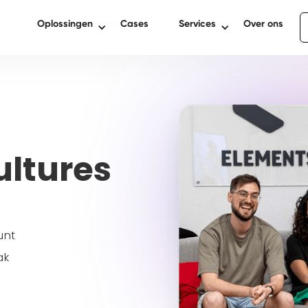
Oplossingen
Cases
Services
Over ons
ultures
unt
ak