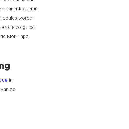
ke kandidaat eruit
en poules worden
iek die zorgt dat
 de Mol?” app,
ing
rce
in
t van de