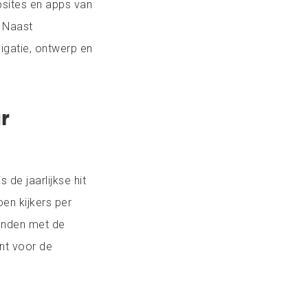
bsites en apps van
. Naast
igatie, ontwerp en
r
 de jaarlijkse hit
en kijkers per
onden met de
nt voor de