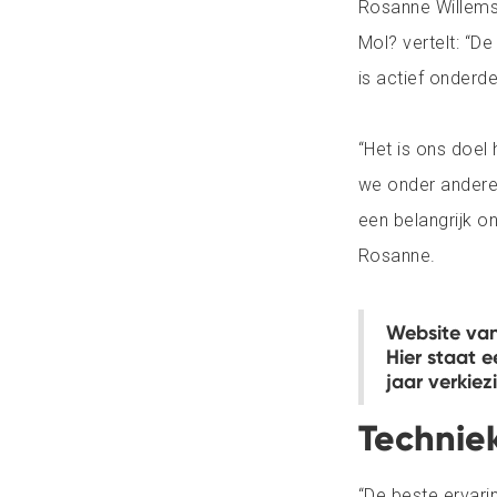
Rosanne Willems,
Mol? vertelt: “De
is actief onderd
“Het is ons doel
we onder andere
een belangrijk on
Rosanne.
Website van
Hier staat 
jaar verkiez
Technie
“De beste ervari