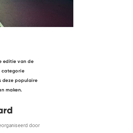
 editie van de
e categorie
s deze populaire
van maken.
ard
georganiseerd door