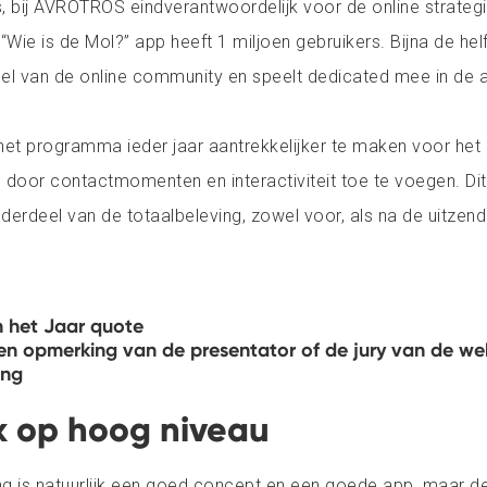
 bij AVROTROS eindverantwoordelijk voor de online strategi
 “Wie is de Mol?” app heeft 1 miljoen gebruikers. Bijna de hel
eel van de online community en speelt dedicated mee in de a
 het programma ieder jaar aantrekkelijker te maken voor het 
 door contactmomenten en interactiviteit toe te voegen. Di
derdeel van de totaalbeleving, zowel voor, als na de uitzendi
 het Jaar quote
een opmerking van de presentator of de jury van de we
ing
k op hoog niveau
ng is natuurlijk een goed concept en een goede app, maar d