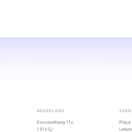
NEDERLAND
SPAN
Rooseveltweg 11c,
Plaça 
1314 SJ
Letame