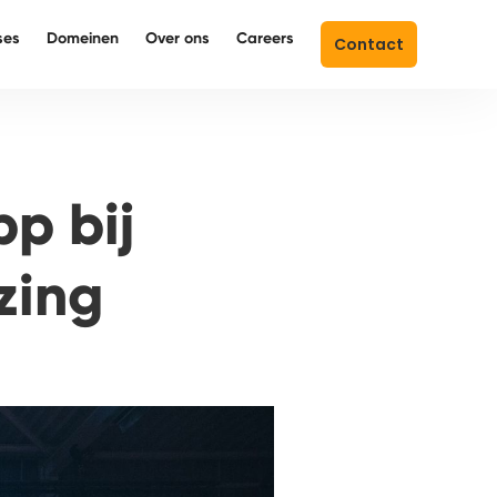
ses
Domeinen
Over ons
Careers
Contact
p bij
zing