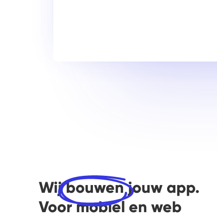
Wij
bouwen
jouw app.
Voor mobiel en web