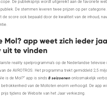
cope. De publieksprijs wordt uitgereikt aan de favoriete we
publiek. De stemmen leveren twee prijzen op per categorie
dt de score ook bepaald door de kwaliteit van de inhoud, nav
ntie.
e Mol? app weet zich ieder jaa
uit te vinden
irste reality spelprogramma’s op de Nederlandse televisie is
 van de AVROTROS. Het programma trekt gemiddeld 2,5 miljo
Wie is de Mol?” app is sinds
8 seizoenen
onlosmakelijk verb
de betrokkenheid van de Molloten enorm verhoogd. De app wi
prijs tijdens de Website van het Jaar verkiezing.