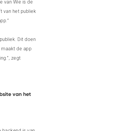
e van Wie is de
ft van het publiek
pp.”
publiek. Dit doen
t maakt de app
ng.”, zegt
bsite van het
e backend is van