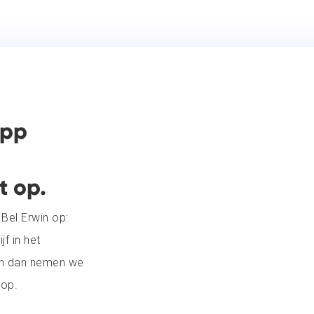
app
 op.
Bel Erwin op:
jf in het
en dan nemen we
 op.