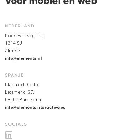
Voor mobiel en web
NEDERLAND
Rooseveltweg 11c,
1314 SJ
Almere
info@elements.nl
SPANJE
Plaça del Doctor
Letamendi 37,
08007 Barcelona
info@elementsinteractive.es
SOCIALS