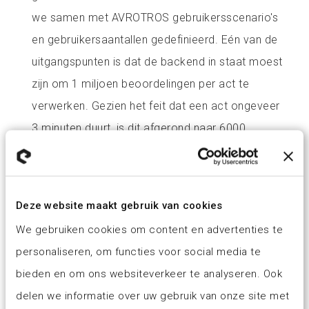
we samen met AVROTROS gebruikersscenario's
en gebruikersaantallen gedefinieerd. Eén van de
uitgangspunten is dat de backend in staat moest
zijn om 1 miljoen beoordelingen per act te
verwerken. Gezien het feit dat een act ongeveer
3 minuten duurt, is dit afgerond naar 6000
beoordelingen per seconde.
Een ander belangrijk aspect van de app is het 'in-
Deze website maakt gebruik van cookies
sync' lopen met de live show. De tijdlijnen van de
We gebruiken cookies om content en advertenties te
live shows zijn opgedeeld in verschillende
personaliseren, om functies voor social media te
scenario's. Per (halve)finale zijn de belangrijkste
bieden en om ons websiteverkeer te analyseren. Ook
scenario's: aftellen naar de start, acts treden op,
delen we informatie over uw gebruik van onze site met
officiële stemlijnen gaan open, officiële